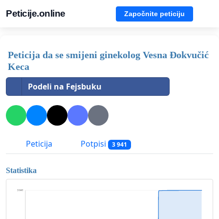
Peticije.online
Započnite peticiju
Peticija da se smijeni ginekolog Vesna Đokvučić
Keca
Podeli na Fejsbuku
Peticija
Potpisi
3 941
Statistika
3 941