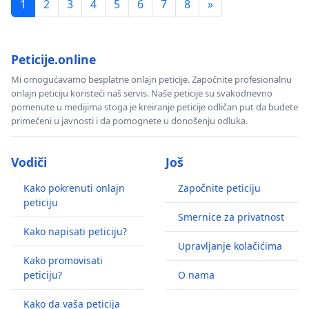
1
2
3
4
5
6
7
8
»
Peticije.online
Mi omogućavamo besplatne onlajn peticije. Započnite profesionalnu
onlajn peticiju koristeći naš servis. Naše peticije su svakodnevno
pomenute u medijima stoga je kreiranje peticije odličan put da budete
primećeni u javnosti i da pomognete u donošenju odluka.
Vodiči
Još
Kako pokrenuti onlajn
Započnite peticiju
peticiju
Smernice za privatnost
Kako napisati peticiju?
Upravljanje kolačićima
Kako promovisati
peticiju?
O nama
Kako da vaša peticija