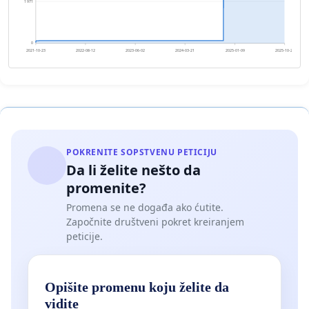
1 971
0
2021-10-23
2022-08-12
2023-06-02
2024-03-21
2025-01-09
2025-10-29
POKRENITE SOPSTVENU PETICIJU
Da li želite nešto da
promenite?
Promena se ne događa ako ćutite.
Započnite društveni pokret kreiranjem
peticije.
Opišite promenu koju želite da
vidite