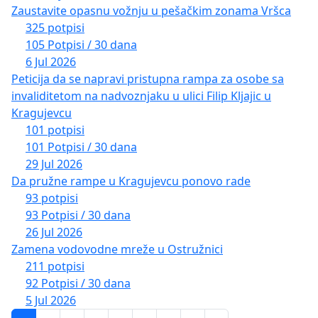
Zaustavite opasnu vožnju u pešačkim zonama Vršca
325 potpisi
105 Potpisi / 30 dana
6 Jul 2026
Peticija da se napravi pristupna rampa za osobe sa
invaliditetom na nadvoznjaku u ulici Filip Kljajic u
Kragujevcu
101 potpisi
101 Potpisi / 30 dana
29 Jul 2026
Da pružne rampe u Kragujevcu ponovo rade
93 potpisi
93 Potpisi / 30 dana
26 Jul 2026
Zamena vodovodne mreže u Ostružnici
211 potpisi
92 Potpisi / 30 dana
5 Jul 2026