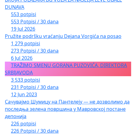
DUNAVA
553 potpisi
553 Potpisi / 30 dana
19 Jul 2026
Pružite podršku vraćanju Dejana Vorgića na posao
1 279 potpisi
273 Potpisi / 30 dana
6 Jul 2026
TRAŽIMO SMENU GORANA PUZOVIĆA, DIREKTORA
SRBIJAVODA
3 533 potpisi
231 Potpisi / 30 dana
12 Jun 2023
Сачувајмо Шумицу на Пантелеју — не дозволимо да
последња зелена површина у Мавровској постане
депонија
226 potpisi
226 Potpisi / 30 dana