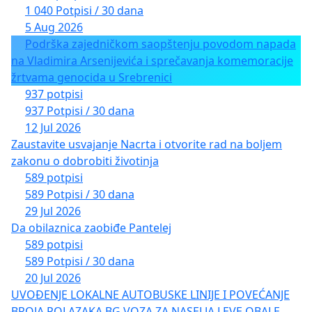
1 040 Potpisi / 30 dana
5 Aug 2026
Podrška zajedničkom saopštenju povodom napada
na Vladimira Arsenijevića i sprečavanja komemoracije
žrtvama genocida u Srebrenici
937 potpisi
937 Potpisi / 30 dana
12 Jul 2026
Zaustavite usvajanje Nacrta i otvorite rad na boljem
zakonu o dobrobiti životinja
589 potpisi
589 Potpisi / 30 dana
29 Jul 2026
Da obilaznica zaobiđe Pantelej
589 potpisi
589 Potpisi / 30 dana
20 Jul 2026
UVOĐENJE LOKALNE AUTOBUSKE LINIJE I POVEĆANJE
BROJA POLAZAKA BG VOZA ZA NASELJA LEVE OBALE