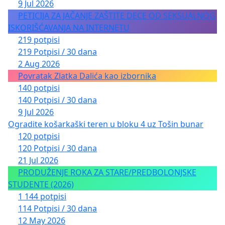
9 Jul 2026
PETICIJA ZA JAČANJE ZAŠTITE DECE OD SEKSUALNOG
ISKORIŠĆAVANJA NA INTERNETU
219 potpisi
219 Potpisi / 30 dana
2 Aug 2026
Povratak Zlatka Dalića kao izbornika
140 potpisi
140 Potpisi / 30 dana
9 Jul 2026
Ogradite košarkaški teren u bloku 4 uz Tošin bunar
120 potpisi
120 Potpisi / 30 dana
21 Jul 2026
PRODUŽENJE ROKA ZA STARE/PREDBOLONJSKE
STUDENTE (2026)
1 144 potpisi
114 Potpisi / 30 dana
12 May 2026