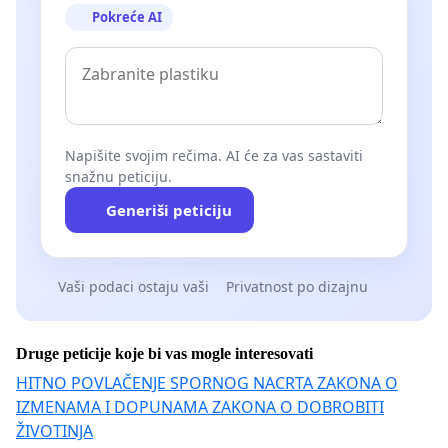
Pokreće AI
Napišite svojim rečima. AI će za vas sastaviti
snažnu peticiju.
Generiši peticiju
Vaši podaci ostaju vaši
Privatnost po dizajnu
Druge peticije koje bi vas mogle interesovati
HITNO POVLAČENJE SPORNOG NACRTA ZAKONA O
IZMENAMA I DOPUNAMA ZAKONA O DOBROBITI
ŽIVOTINJA