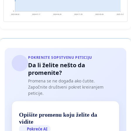
0
2023-08-02
2024-01-11
2024-06-20
2024-11-29
2025-05-09
2025-10-18
POKRENITE SOPSTVENU PETICIJU
Da li želite nešto da
promenite?
Promena se ne događa ako ćutite.
Započnite društveni pokret kreiranjem
peticije.
Opišite promenu koju želite da
vidite
Pokreće AI