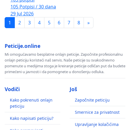
105 Potpisi / 30 dana
29 Jul 2026
1
2
3
4
5
6
7
8
»
Peticije.online
Mi omogućavamo besplatne onlajn peticije. Započnite profesionalnu
onlajn peticiju koristeći naš servis. Naše peticije su svakodnevno
pomenute u medijima stoga je kreiranje peticije odličan put da budete
primećeni u javnosti i da pomognete u donošenju odluka.
Vodiči
Još
Kako pokrenuti onlajn
Započnite peticiju
peticiju
Smernice za privatnost
Kako napisati peticiju?
Upravljanje kolačićima