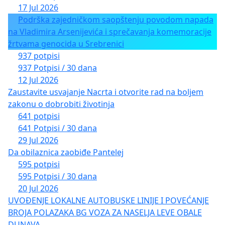
17 Jul 2026
Podrška zajedničkom saopštenju povodom napada
na Vladimira Arsenijevića i sprečavanja komemoracije
žrtvama genocida u Srebrenici
937 potpisi
937 Potpisi / 30 dana
12 Jul 2026
Zaustavite usvajanje Nacrta i otvorite rad na boljem
zakonu o dobrobiti životinja
641 potpisi
641 Potpisi / 30 dana
29 Jul 2026
Da obilaznica zaobiđe Pantelej
595 potpisi
595 Potpisi / 30 dana
20 Jul 2026
UVOĐENJE LOKALNE AUTOBUSKE LINIJE I POVEĆANJE
BROJA POLAZAKA BG VOZA ZA NASELJA LEVE OBALE
DUNAVA