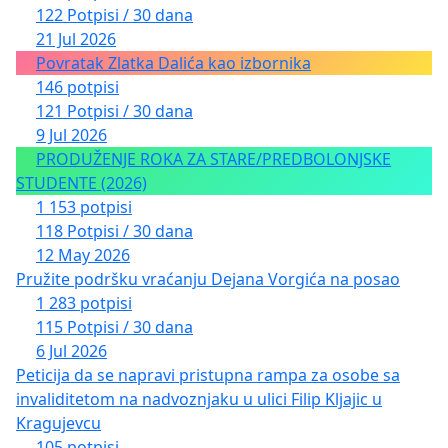
122 Potpisi / 30 dana
21 Jul 2026
Povratak Zlatka Dalića kao izbornika
146 potpisi
121 Potpisi / 30 dana
9 Jul 2026
PRODUŽENJE ROKA ZA STARE/PREDBOLONJSKE
STUDENTE (2026)
1 153 potpisi
118 Potpisi / 30 dana
12 May 2026
Pružite podršku vraćanju Dejana Vorgića na posao
1 283 potpisi
115 Potpisi / 30 dana
6 Jul 2026
Peticija da se napravi pristupna rampa za osobe sa
invaliditetom na nadvoznjaku u ulici Filip Kljajic u
Kragujevcu
105 potpisi