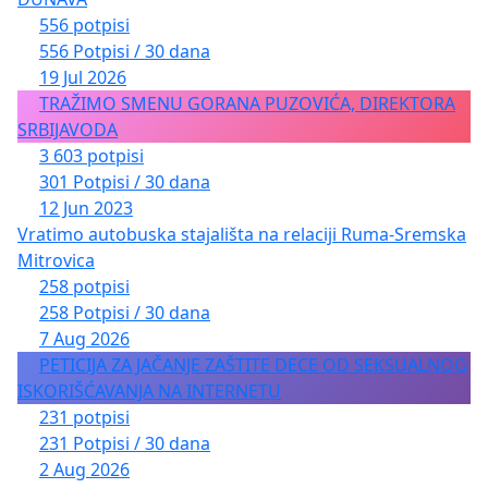
556 potpisi
556 Potpisi / 30 dana
19 Jul 2026
TRAŽIMO SMENU GORANA PUZOVIĆA, DIREKTORA
SRBIJAVODA
3 603 potpisi
301 Potpisi / 30 dana
12 Jun 2023
Vratimo autobuska stajališta na relaciji Ruma-Sremska
Mitrovica
258 potpisi
258 Potpisi / 30 dana
7 Aug 2026
PETICIJA ZA JAČANJE ZAŠTITE DECE OD SEKSUALNOG
ISKORIŠĆAVANJA NA INTERNETU
231 potpisi
231 Potpisi / 30 dana
2 Aug 2026