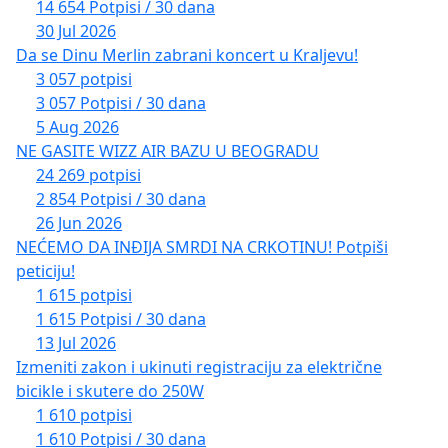
14 654 Potpisi / 30 dana
30 Jul 2026
Da se Dinu Merlin zabrani koncert u Kraljevu!
3 057 potpisi
3 057 Potpisi / 30 dana
5 Aug 2026
NE GASITE WIZZ AIR BAZU U BEOGRADU
24 269 potpisi
2 854 Potpisi / 30 dana
26 Jun 2026
NEĆEMO DA INĐIJA SMRDI NA CRKOTINU! Potpiši
peticiju!
1 615 potpisi
1 615 Potpisi / 30 dana
13 Jul 2026
Izmeniti zakon i ukinuti registraciju za električne
bicikle i skutere do 250W
1 610 potpisi
1 610 Potpisi / 30 dana