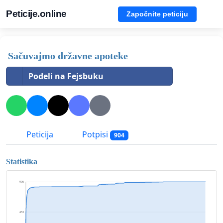
Peticije.online
Započnite peticiju
Sačuvajmo državne apoteke
Podeli na Fejsbuku
Peticija
Potpisi
904
Statistika
906
453