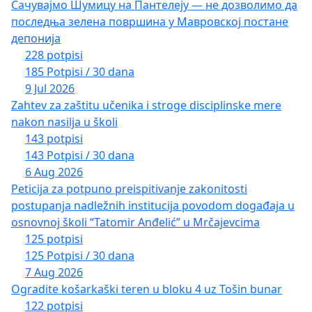
Сачувајмо Шумицу на Пантелеју — не дозволимо да
последња зелена површина у Мавровској постане
депонија
228 potpisi
185 Potpisi / 30 dana
9 Jul 2026
Zahtev za zaštitu učenika i stroge disciplinske mere
nakon nasilja u školi
143 potpisi
143 Potpisi / 30 dana
6 Aug 2026
Peticija za potpuno preispitivanje zakonitosti
postupanja nadležnih institucija povodom događaja u
osnovnoj školi “Tatomir Anđelić” u Mrčajevcima
125 potpisi
125 Potpisi / 30 dana
7 Aug 2026
Ogradite košarkaški teren u bloku 4 uz Tošin bunar
122 potpisi