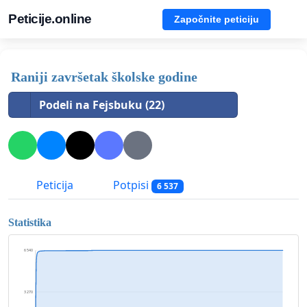
Peticije.online
Započnite peticiju
Raniji završetak školske godine
Podeli na Fejsbuku (22)
Peticija
Potpisi
6 537
Statistika
6 540
3 270