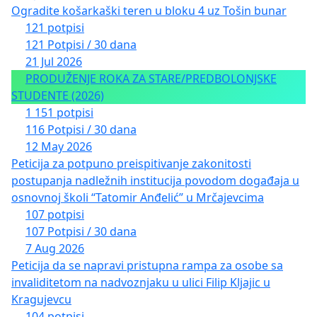
Ogradite košarkaški teren u bloku 4 uz Tošin bunar
121 potpisi
121 Potpisi / 30 dana
21 Jul 2026
PRODUŽENJE ROKA ZA STARE/PREDBOLONJSKE
STUDENTE (2026)
1 151 potpisi
116 Potpisi / 30 dana
12 May 2026
Peticija za potpuno preispitivanje zakonitosti
postupanja nadležnih institucija povodom događaja u
osnovnoj školi “Tatomir Anđelić” u Mrčajevcima
107 potpisi
107 Potpisi / 30 dana
7 Aug 2026
Peticija da se napravi pristupna rampa za osobe sa
invaliditetom na nadvoznjaku u ulici Filip Kljajic u
Kragujevcu
104 potpisi