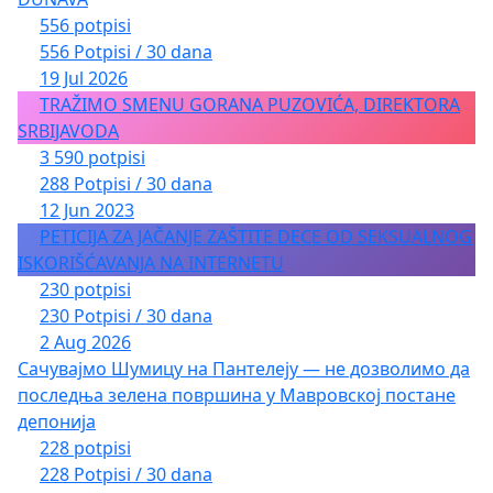
556 potpisi
556 Potpisi / 30 dana
19 Jul 2026
TRAŽIMO SMENU GORANA PUZOVIĆA, DIREKTORA
SRBIJAVODA
3 590 potpisi
288 Potpisi / 30 dana
12 Jun 2023
PETICIJA ZA JAČANJE ZAŠTITE DECE OD SEKSUALNOG
ISKORIŠĆAVANJA NA INTERNETU
230 potpisi
230 Potpisi / 30 dana
2 Aug 2026
Сачувајмо Шумицу на Пантелеју — не дозволимо да
последња зелена површина у Мавровској постане
депонија
228 potpisi
228 Potpisi / 30 dana