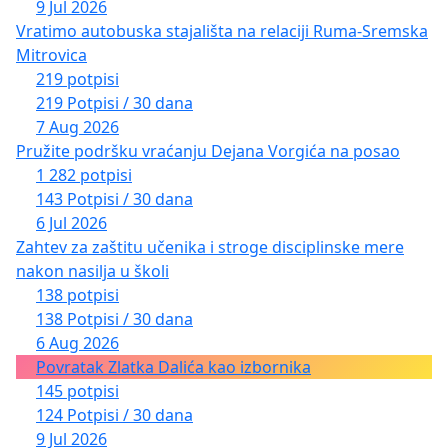
9 Jul 2026
Vratimo autobuska stajališta na relaciji Ruma-Sremska
Mitrovica
219 potpisi
219 Potpisi / 30 dana
7 Aug 2026
Pružite podršku vraćanju Dejana Vorgića na posao
1 282 potpisi
143 Potpisi / 30 dana
6 Jul 2026
Zahtev za zaštitu učenika i stroge disciplinske mere
nakon nasilja u školi
138 potpisi
138 Potpisi / 30 dana
6 Aug 2026
Povratak Zlatka Dalića kao izbornika
145 potpisi
124 Potpisi / 30 dana
9 Jul 2026