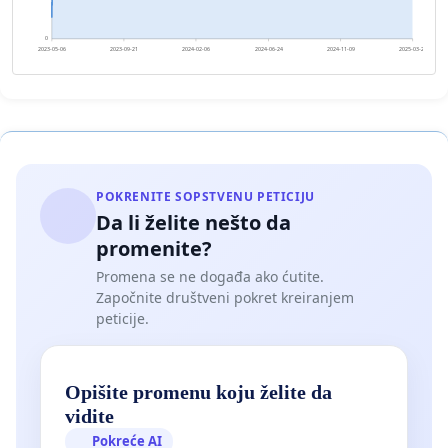
0
2023-05-06
2023-09-21
2024-02-06
2024-06-24
2024-11-09
2025-03-27
POKRENITE SOPSTVENU PETICIJU
Da li želite nešto da
promenite?
Promena se ne događa ako ćutite.
Započnite društveni pokret kreiranjem
peticije.
Opišite promenu koju želite da
vidite
Pokreće AI