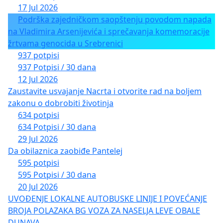
17 Jul 2026
Podrška zajedničkom saopštenju povodom napada
na Vladimira Arsenijevića i sprečavanja komemoracije
žrtvama genocida u Srebrenici
937 potpisi
937 Potpisi / 30 dana
12 Jul 2026
Zaustavite usvajanje Nacrta i otvorite rad na boljem
zakonu o dobrobiti životinja
634 potpisi
634 Potpisi / 30 dana
29 Jul 2026
Da obilaznica zaobiđe Pantelej
595 potpisi
595 Potpisi / 30 dana
20 Jul 2026
UVOĐENJE LOKALNE AUTOBUSKE LINIJE I POVEĆANJE
BROJA POLAZAKA BG VOZA ZA NASELJA LEVE OBALE
DUNAVA