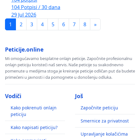
104 Potpisi / 30 dana
29 Jul 2026
1
2
3
4
5
6
7
8
»
Peticije.online
Mi omogućavamo besplatne onlajn peticije. Započnite profesionalnu
onlajn peticiju koristeći naš servis. Naše peticije su svakodnevno
pomenute u medijima stoga je kreiranje peticije odličan put da budete
primećeni u javnosti i da pomognete u donošenju odluka.
Vodiči
Još
Kako pokrenuti onlajn
Započnite peticiju
peticiju
Smernice za privatnost
Kako napisati peticiju?
Upravljanje kolačićima