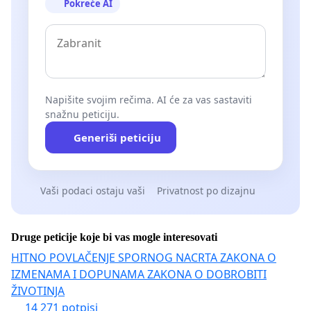
Pokreće AI
Napišite svojim rečima. AI će za vas sastaviti
snažnu peticiju.
Generiši peticiju
Vaši podaci ostaju vaši
Privatnost po dizajnu
Druge peticije koje bi vas mogle interesovati
HITNO POVLAČENJE SPORNOG NACRTA ZAKONA O
IZMENAMA I DOPUNAMA ZAKONA O DOBROBITI
ŽIVOTINJA
14 271 potpisi