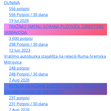
DUNAVA
556 potpisi
556 Potpisi / 30 dana
19 Jul 2026
TRAŽIMO SMENU GORANA PUZOVIĆA, DIREKTORA
SRBIJAVODA
3 600 potpisi
298 Potpisi / 30 dana
12 Jun 2023
Vratimo autobuska stajališta na relaciji Ruma-Sremska
Mitrovica
248 potpisi
248 Potpisi / 30 dana
7 Aug 2026
PETICIJA ZA JAČANJE ZAŠTITE DECE OD SEKSUALNOG
ISKORIŠĆAVANJA NA INTERNETU
231 potpisi
231 Potpisi / 30 dana
2 Aug 2026