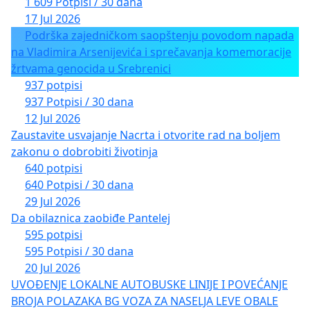
1 609 Potpisi / 30 dana
17 Jul 2026
Podrška zajedničkom saopštenju povodom napada
na Vladimira Arsenijevića i sprečavanja komemoracije
žrtvama genocida u Srebrenici
937 potpisi
937 Potpisi / 30 dana
12 Jul 2026
Zaustavite usvajanje Nacrta i otvorite rad na boljem
zakonu o dobrobiti životinja
640 potpisi
640 Potpisi / 30 dana
29 Jul 2026
Da obilaznica zaobiđe Pantelej
595 potpisi
595 Potpisi / 30 dana
20 Jul 2026
UVOĐENJE LOKALNE AUTOBUSKE LINIJE I POVEĆANJE
BROJA POLAZAKA BG VOZA ZA NASELJA LEVE OBALE