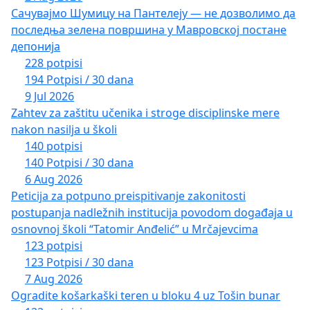
Сачувајмо Шумицу на Пантелеју — не дозволимо да
последња зелена површина у Мавровској постане
депонија
228 potpisi
194 Potpisi / 30 dana
9 Jul 2026
Zahtev za zaštitu učenika i stroge disciplinske mere
nakon nasilja u školi
140 potpisi
140 Potpisi / 30 dana
6 Aug 2026
Peticija za potpuno preispitivanje zakonitosti
postupanja nadležnih institucija povodom događaja u
osnovnoj školi “Tatomir Anđelić” u Mrčajevcima
123 potpisi
123 Potpisi / 30 dana
7 Aug 2026
Ogradite košarkaški teren u bloku 4 uz Tošin bunar