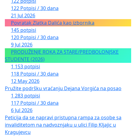
122 potpisi
122 Potpisi / 30 dana
21 Jul 2026
Povratak Zlatka Dalića kao izbornika
145 potpisi
120 Potpisi / 30 dana
9 Jul 2026
PRODUŽENJE ROKA ZA STARE/PREDBOLONJSKE
STUDENTE (2026)
1 153 potpisi
118 Potpisi / 30 dana
12 May 2026
Pružite podršku vraćanju Dejana Vorgića na posao
1 283 potpisi
117 Potpisi / 30 dana
6 Jul 2026
Peticija da se napravi pristupna rampa za osobe sa
invaliditetom na nadvoznjaku u ulici Filip Kljajic u
Kragujevcu