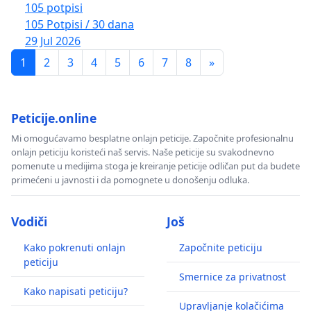
105 potpisi
105 Potpisi / 30 dana
29 Jul 2026
1
2
3
4
5
6
7
8
»
Peticije.online
Mi omogućavamo besplatne onlajn peticije. Započnite profesionalnu
onlajn peticiju koristeći naš servis. Naše peticije su svakodnevno
pomenute u medijima stoga je kreiranje peticije odličan put da budete
primećeni u javnosti i da pomognete u donošenju odluka.
Vodiči
Još
Kako pokrenuti onlajn
Započnite peticiju
peticiju
Smernice za privatnost
Kako napisati peticiju?
Upravljanje kolačićima