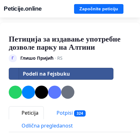
Peticije.online
Započnite peticiju
Петиција за издавање употребне
дозволе парку на Алтини
Глишо Пријић
· RS
Г
Podeli na Fejsbuku
Peticija
Potpisi
324
Odlična pregledanost