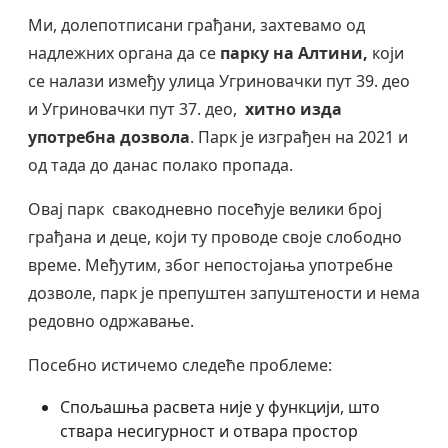
Ми, долепотписани грађани, захтевамо од
надлежних органа да се
парку на Алтини,
који
се налази између улица Угриновачки пут 39. део
и Угриновачки пут 37. део,
хитно изда
употребна дозвола
. Парк је изграђен на 2021 и
од тада до данас полако пропада.
Овај парк свакодневно посећује велики број
грађана и деце, који ту проводе своје слободно
време. Међутим, због непостојања употребне
дозволе, парк је препуштен запуштености и нема
редовно одржавање.
Посебно истичемо следеће проблеме:
Спољашња расвета није у функцији, што
ствара несигурност и отвара простор