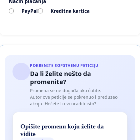
Način plaćanja
PayPal
Kreditna kartica
POKRENITE SOPSTVENU PETICIJU
Da li želite nešto da
promenite?
Promena se ne događa ako ćutite.
Autor ove peticije se pokrenuo i preduzeo
akciju. Hoćete li i vi uraditi isto?
Opišite promenu koju želite da
vidite