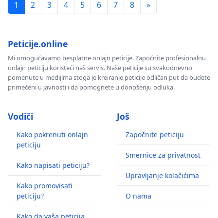
1
2
3
4
5
6
7
8
»
Peticije.online
Mi omogućavamo besplatne onlajn peticije. Započnite profesionalnu
onlajn peticiju koristeći naš servis. Naše peticije su svakodnevno
pomenute u medijima stoga je kreiranje peticije odličan put da budete
primećeni u javnosti i da pomognete u donošenju odluka.
Vodiči
Još
Kako pokrenuti onlajn
Započnite peticiju
peticiju
Smernice za privatnost
Kako napisati peticiju?
Upravljanje kolačićima
Kako promovisati
peticiju?
O nama
Kako da vaša peticija