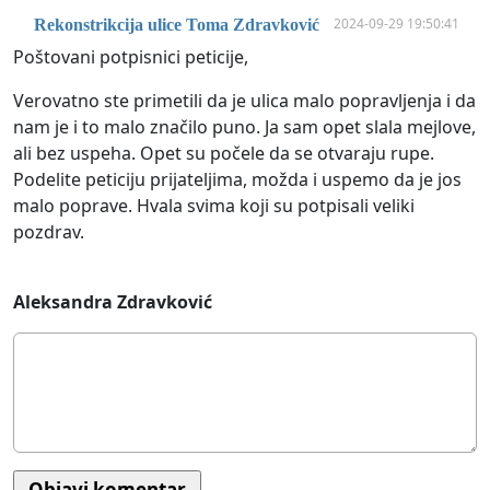
2024-09-29 19:50:41
Rekonstrikcija ulice Toma Zdravković
Poštovani potpisnici peticije,
Verovatno ste primetili da je ulica malo popravljenja i da
nam je i to malo značilo puno. Ja sam opet slala mejlove,
ali bez uspeha. Opet su počele da se otvaraju rupe.
Podelite peticiju prijateljima, možda i uspemo da je jos
malo poprave. Hvala svima koji su potpisali veliki
pozdrav.
Aleksandra Zdravković