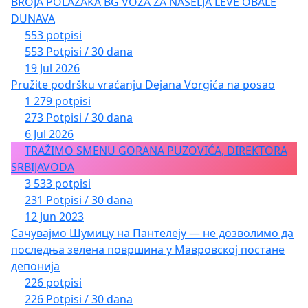
BROJA POLAZAKA BG VOZA ZA NASELJA LEVE OBALE
DUNAVA
553 potpisi
553 Potpisi / 30 dana
19 Jul 2026
Pružite podršku vraćanju Dejana Vorgića na posao
1 279 potpisi
273 Potpisi / 30 dana
6 Jul 2026
TRAŽIMO SMENU GORANA PUZOVIĆA, DIREKTORA
SRBIJAVODA
3 533 potpisi
231 Potpisi / 30 dana
12 Jun 2023
Сачувајмо Шумицу на Пантелеју — не дозволимо да
последња зелена површина у Мавровској постане
депонија
226 potpisi
226 Potpisi / 30 dana