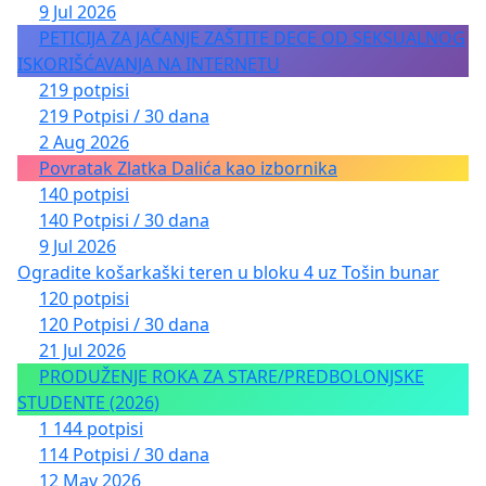
9 Jul 2026
PETICIJA ZA JAČANJE ZAŠTITE DECE OD SEKSUALNOG
ISKORIŠĆAVANJA NA INTERNETU
219 potpisi
219 Potpisi / 30 dana
2 Aug 2026
Povratak Zlatka Dalića kao izbornika
140 potpisi
140 Potpisi / 30 dana
9 Jul 2026
Ogradite košarkaški teren u bloku 4 uz Tošin bunar
120 potpisi
120 Potpisi / 30 dana
21 Jul 2026
PRODUŽENJE ROKA ZA STARE/PREDBOLONJSKE
STUDENTE (2026)
1 144 potpisi
114 Potpisi / 30 dana
12 May 2026