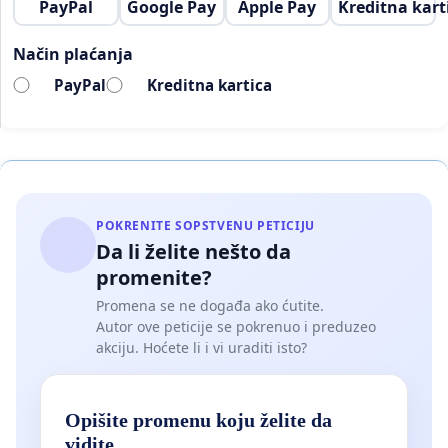
PayPal
Google Pay
Apple Pay
Kreditna kart
Način plaćanja
PayPal
Kreditna kartica
POKRENITE SOPSTVENU PETICIJU
Da li želite nešto da
promenite?
Promena se ne događa ako ćutite.
Autor ove peticije se pokrenuo i preduzeo
akciju. Hoćete li i vi uraditi isto?
Opišite promenu koju želite da
vidite