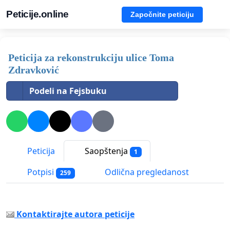
Peticije.online
Započnite peticiju
Peticija za rekonstrukciju ulice Toma
Zdravković
Podeli na Fejsbuku
Peticija
Saopštenja
1
Potpisi
Odlična pregledanost
259
Kontaktirajte autora peticije