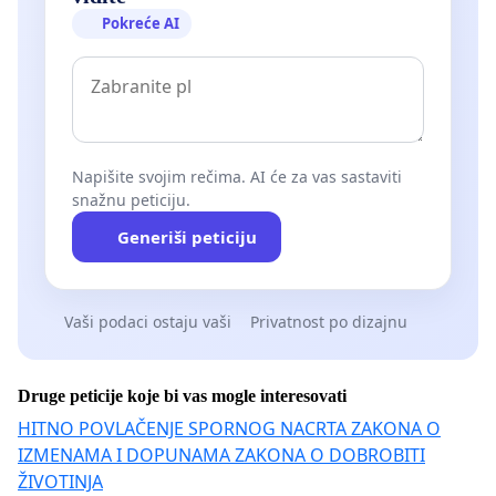
Pokreće AI
Napišite svojim rečima. AI će za vas sastaviti
snažnu peticiju.
Generiši peticiju
Vaši podaci ostaju vaši
Privatnost po dizajnu
Druge peticije koje bi vas mogle interesovati
HITNO POVLAČENJE SPORNOG NACRTA ZAKONA O
IZMENAMA I DOPUNAMA ZAKONA O DOBROBITI
ŽIVOTINJA