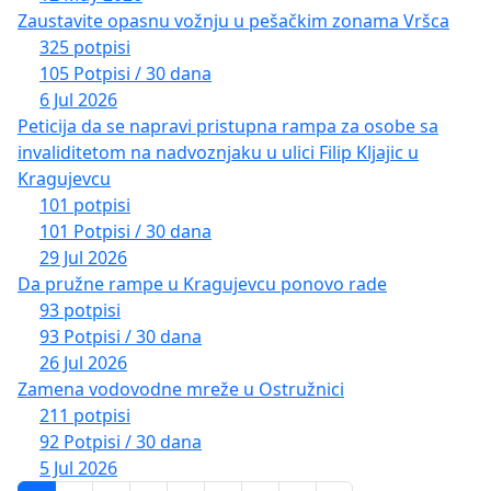
Zaustavite opasnu vožnju u pešačkim zonama Vršca
325 potpisi
105 Potpisi / 30 dana
6 Jul 2026
Peticija da se napravi pristupna rampa za osobe sa
invaliditetom na nadvoznjaku u ulici Filip Kljajic u
Kragujevcu
101 potpisi
101 Potpisi / 30 dana
29 Jul 2026
Da pružne rampe u Kragujevcu ponovo rade
93 potpisi
93 Potpisi / 30 dana
26 Jul 2026
Zamena vodovodne mreže u Ostružnici
211 potpisi
92 Potpisi / 30 dana
5 Jul 2026