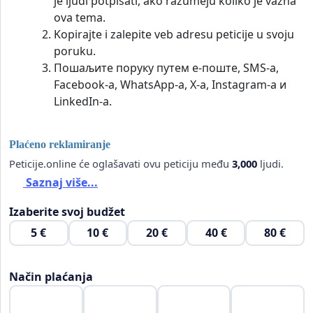
je ljudi potpisati, ako razumeju koliko je važna
ova tema.
Kopirajte i zalepite veb adresu peticije u svoju
poruku.
Пошаљите поруку путем е-поште, SMS-а,
Facebook-а, WhatsApp-а, X-а, Instagram-а и
LinkedIn-а.
Plaćeno reklamiranje
Peticije.online će oglašavati ovu peticiju među
3,000
ljudi.
Saznaj više...
Izaberite svoj budžet
5 €
10 €
20 €
40 €
80 €
Način plaćanja