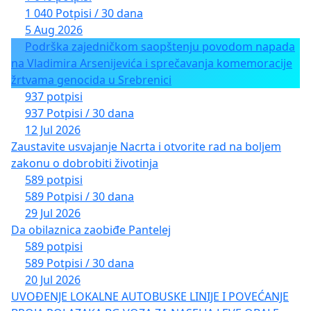
1 040 Potpisi / 30 dana
5 Aug 2026
Podrška zajedničkom saopštenju povodom napada
na Vladimira Arsenijevića i sprečavanja komemoracije
žrtvama genocida u Srebrenici
937 potpisi
937 Potpisi / 30 dana
12 Jul 2026
Zaustavite usvajanje Nacrta i otvorite rad na boljem
zakonu o dobrobiti životinja
589 potpisi
589 Potpisi / 30 dana
29 Jul 2026
Da obilaznica zaobiđe Pantelej
589 potpisi
589 Potpisi / 30 dana
20 Jul 2026
UVOĐENJE LOKALNE AUTOBUSKE LINIJE I POVEĆANJE