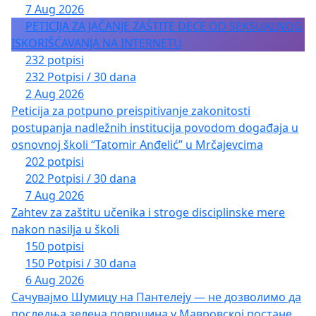
7 Aug 2026
PETICIJA ZA JAČANJE ZAŠTITE DECE OD SEKSUALNOG
ISKORIŠĆAVANJA NA INTERNETU
232 potpisi
232 Potpisi / 30 dana
2 Aug 2026
Peticija za potpuno preispitivanje zakonitosti
postupanja nadležnih institucija povodom događaja u
osnovnoj školi “Tatomir Anđelić” u Mrčajevcima
202 potpisi
202 Potpisi / 30 dana
7 Aug 2026
Zahtev za zaštitu učenika i stroge disciplinske mere
nakon nasilja u školi
150 potpisi
150 Potpisi / 30 dana
6 Aug 2026
Сачувајмо Шумицу на Пантелеју — не дозволимо да
последња зелена површина у Мавровској постане