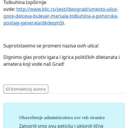
Tolbuhina (opširnije
ovde:
http://www.blic.rs/vesti/beograd/umesto-ulice-
goce-delceva-bulevar-marsala-tolbuhina-a-pohorska-
postaje-generala/dkdeqm5
).
Suprotstavimo se promeni naziva ovih ulica!
Dignimo glas protiv igara i igrica političkih diletanata i
amatera koji vode naš Grad!
Kontaktiraj autora
Obaveštenje administratora ove veb stranice
Zatvorili smo ovu peticiju i uklonili lične