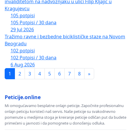
invaliditetom na nadvoznjaku u ulici Filip Kljajic u
Kragujevcu
105 potpisi
105 Potpisi / 30 dana
29 Jul 2026
Tražimo ravne i bezbedne biciklističke staze na Novom
Beogradu
102 potpisi
102 Potpisi / 30 dana
6 Aug 2026
1
2
3
4
5
6
7
8
»
Peticije.online
Mi omogućavamo besplatne onlajn peticije. Započnite profesionalnu
onlajn peticiju koristeći naš servis. Naše peticije su svakodnevno
pomenute u medijima stoga je kreiranje peticije odličan put da budete
primećeni u javnosti i da pomognete u donošenju odluka.