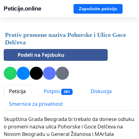
Peticije.online
Započnite peticiju
Protiv promene naziva Pohorske i Ulice Goce
Delčeva
Podeli na Fejsbuku
Peticija
Potpisi
Diskusija
381
Smernice za privatnost
Skupština Grada Beograda bi trebalo da donese odluku
o promeni naziva ulica Pohorske i Goce Delčeva na
Novom Beogradu u General Ždanova i MAršala