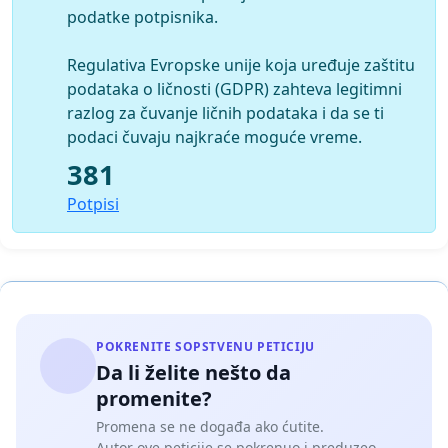
podatke potpisnika.
Regulativa Evropske unije koja uređuje zaštitu
podataka o ličnosti (GDPR) zahteva legitimni
razlog za čuvanje ličnih podataka i da se ti
podaci čuvaju najkraće moguće vreme.
381
Potpisi
POKRENITE SOPSTVENU PETICIJU
Da li želite nešto da
promenite?
Promena se ne događa ako ćutite.
Autor ove peticije se pokrenuo i preduzeo