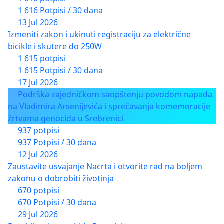
1 616 Potpisi / 30 dana
13 Jul 2026
Izmeniti zakon i ukinuti registraciju za električne
bicikle i skutere do 250W
1 615 potpisi
1 615 Potpisi / 30 dana
17 Jul 2026
Podrška zajedničkom saopštenju povodom napada
na Vladimira Arsenijevića i sprečavanja komemoracije
žrtvama genocida u Srebrenici
937 potpisi
937 Potpisi / 30 dana
12 Jul 2026
Zaustavite usvajanje Nacrta i otvorite rad na boljem
zakonu o dobrobiti životinja
670 potpisi
670 Potpisi / 30 dana
29 Jul 2026