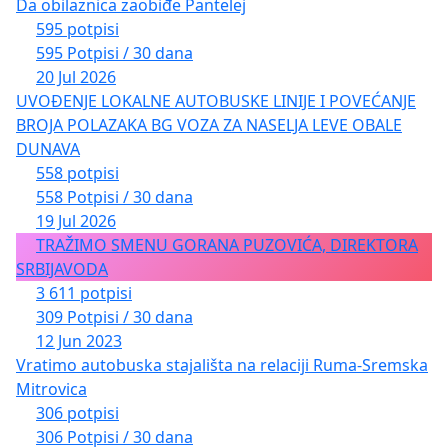
Da obilaznica zaobiđe Pantelej
595 potpisi
595 Potpisi / 30 dana
20 Jul 2026
UVOĐENJE LOKALNE AUTOBUSKE LINIJE I POVEĆANJE
BROJA POLAZAKA BG VOZA ZA NASELJA LEVE OBALE
DUNAVA
558 potpisi
558 Potpisi / 30 dana
19 Jul 2026
TRAŽIMO SMENU GORANA PUZOVIĆA, DIREKTORA
SRBIJAVODA
3 611 potpisi
309 Potpisi / 30 dana
12 Jun 2023
Vratimo autobuska stajališta na relaciji Ruma-Sremska
Mitrovica
306 potpisi
306 Potpisi / 30 dana