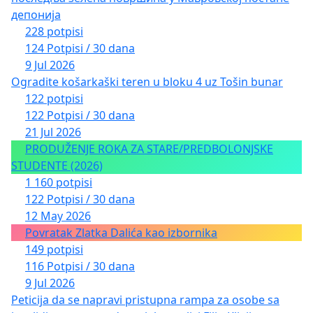
депонија
228 potpisi
124 Potpisi / 30 dana
9 Jul 2026
Ogradite košarkaški teren u bloku 4 uz Tošin bunar
122 potpisi
122 Potpisi / 30 dana
21 Jul 2026
PRODUŽENJE ROKA ZA STARE/PREDBOLONJSKE
STUDENTE (2026)
1 160 potpisi
122 Potpisi / 30 dana
12 May 2026
Povratak Zlatka Dalića kao izbornika
149 potpisi
116 Potpisi / 30 dana
9 Jul 2026
Peticija da se napravi pristupna rampa za osobe sa