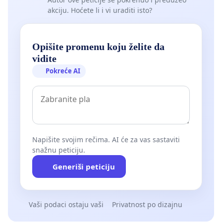
akciju. Hoćete li i vi uraditi isto?
Opišite promenu koju želite da
vidite
Pokreće AI
Napišite svojim rečima. AI će za vas sastaviti
snažnu peticiju.
Generiši peticiju
Vaši podaci ostaju vaši
Privatnost po dizajnu