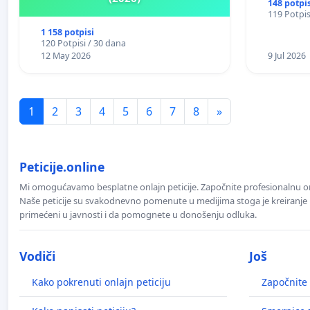
148 potpis
119 Potpis
1 158 potpisi
120 Potpisi / 30 dana
12 May 2026
9 Jul 2026
1
2
3
4
5
6
7
8
»
Peticije.online
Mi omogućavamo besplatne onlajn peticije. Započnite profesionalnu onla
Naše peticije su svakodnevno pomenute u medijima stoga je kreiranje p
primećeni u javnosti i da pomognete u donošenju odluka.
Vodiči
Još
Kako pokrenuti onlajn peticiju
Započnite 