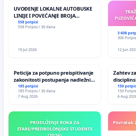
UVOĐENJE LOKALNE AUTOBUSKE
TRA
LINIJE I POVEĆANJE BROJA
PUZOVIĆA
POLAZAKA BG VOZA ZA NASELJA
558 potpisi
558 Potpisi / 30 dana
LEVE OBALE DUNAVA
3 608 potp
306 Potpis
19 Jul 2026
12 Jun 202
Peticija za potpuno preispitivanje
Zahtev za
zakonitosti postupanja nadležnih
disciplin
institucija povodom događaja u
školi
185 potpisi
150 potpis
185 Potpisi / 30 dana
150 Potpis
osnovnoj školi “Tatomir Anđelić”
7 Aug 2026
6 Aug 202
u Mrčajevcima
PRODUŽENJE ROKA ZA
Povratak Z
STARE/PREDBOLONJSKE STUDENTE
(2026)