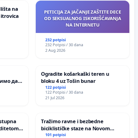
lišta na
PETICIJA ZA JAČANJE ZAŠTITE DECE
itrovica
OD SEKSUALNOG ISKORIŠĆAVANJA
NA INTERNETU
232 potpisi
232 Potpisi / 30 dana
2 Aug 2026
Ogradite košarkaški teren u
лимо да
bloku 4 uz Tošin bunar
шина у
122 potpisi
122 Potpisi / 30 dana
понија
21 Jul 2026
istupna
Tražimo ravne i bezbedne
biciklističke staze na Novom
ip Kljajic
Beogradu
101 potpisi