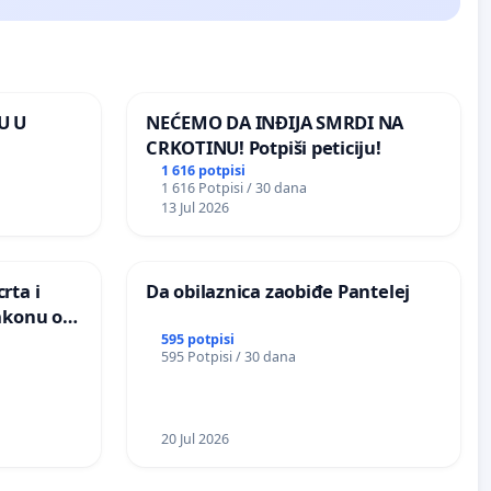
U U
NEĆEMO DA INĐIJA SMRDI NA
CRKOTINU! Potpiši peticiju!
1 616 potpisi
1 616 Potpisi / 30 dana
13 Jul 2026
rta i
Da obilaznica zaobiđe Pantelej
akonu o
595 potpisi
595 Potpisi / 30 dana
20 Jul 2026