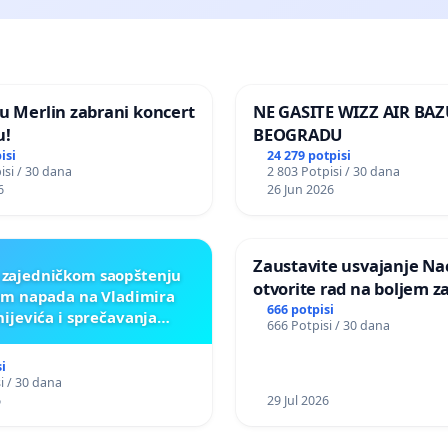
u Merlin zabrani koncert
NE GASITE WIZZ AIR BAZ
u!
BEOGRADU
isi
24 279 potpisi
isi / 30 dana
2 803 Potpisi / 30 dana
6
26 Jun 2026
Zaustavite usvajanje Nac
 zajedničkom saopštenju
otvorite rad na boljem z
m napada na Vladimira
dobrobiti životinja
666 potpisi
nijevića i sprečavanja
666 Potpisi / 30 dana
cije žrtvama genocida u
Srebrenici
i
i / 30 dana
6
29 Jul 2026