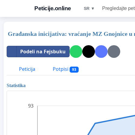
Peticije.online
Pregledajte pet
SR ▼
Građanska inicijativa: vraćanje MZ Gnojnice u 
Podeli na Fejsbuku
Peticija
Potpisi
93
Statistika
93