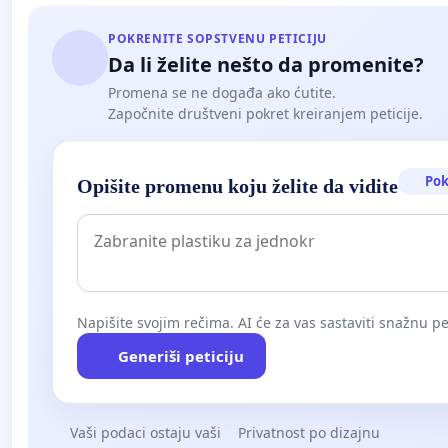
POKRENITE SOPSTVENU PETICIJU
Da li želite nešto da promenite?
Promena se ne događa ako ćutite.
Započnite društveni pokret kreiranjem peticije.
Pok
Opišite promenu koju želite da vidite
Napišite svojim rečima. AI će za vas sastaviti snažnu pet
Generiši peticiju
Vaši podaci ostaju vaši
Privatnost po dizajnu