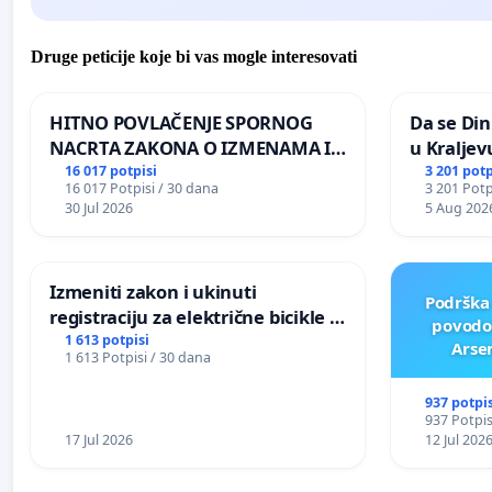
Druge peticije koje bi vas mogle interesovati
HITNO POVLAČENJE SPORNOG
Da se Din
NACRTA ZAKONA O IZMENAMA I
u Kraljev
DOPUNAMA ZAKONA O
16 017 potpisi
3 201 potp
16 017 Potpisi / 30 dana
3 201 Potp
DOBROBITI ŽIVOTINJA
30 Jul 2026
5 Aug 202
Izmeniti zakon i ukinuti
Podrška
registraciju za električne bicikle i
povodo
skutere do 250W
1 613 potpisi
Arse
1 613 Potpisi / 30 dana
komemora
937 potpis
937 Potpis
17 Jul 2026
12 Jul 202