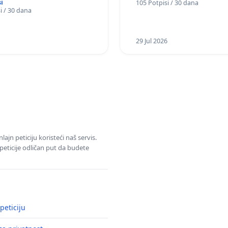
i
105 Potpisi / 30 dana
u Kragujevcu
i / 30 dana
29 Jul 2026
jn peticiju koristeći naš servis.
eticije odličan put da budete
peticiju