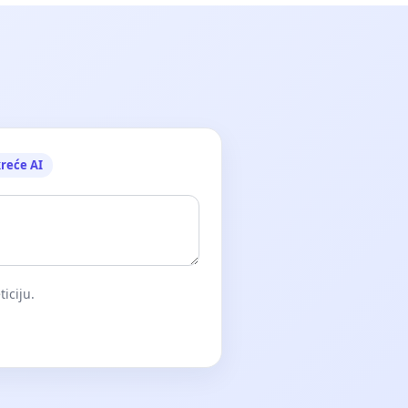
reće AI
iciju.