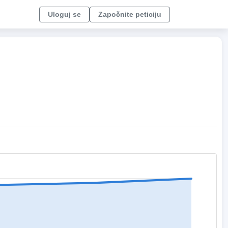
Uloguj se
Započnite peticiju