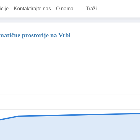
icije
Kontaktirajte nas
O nama
Traži
matične prostorije na Vrbi