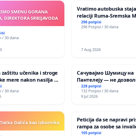
Vratimo autobuska staja
ŽIMO SMENU GORANA
relaciji Ruma-Sremska M
, DIREKTORA SRBIJAVODA
296 potpisi
296 Potpisi / 30 dana
isi
i / 30 dana
3
7 Aug 2026
 zaštitu učenika i stroge
Сачувајмо Шумицу на
ske mere nakon nasilja u
Пантелеју — не дозво
последња зелена повр
i
228 potpisi
i / 30 dana
132 Potpisi / 30 dana
Мавровској постане де
6
9 Jul 2026
Peticija da se napravi pr
latka Dalića kao izbornika
rampa za osobe sa invaliditetom
na nadvoznjaku u ulici Fil
105 potpisi