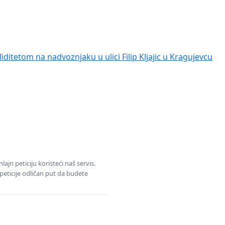
iditetom na nadvoznjaku u ulici Filip Kljajic u Kragujevcu
jn peticiju koristeći naš servis.
eticije odličan put da budete