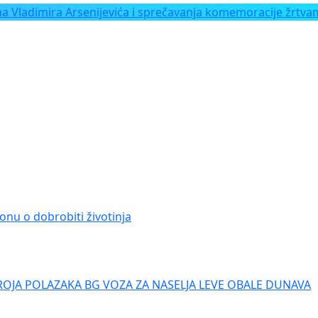
Vladimira Arsenijevića i sprečavanja komemoracije žrtvam
onu o dobrobiti životinja
ROJA POLAZAKA BG VOZA ZA NASELJA LEVE OBALE DUNAVA