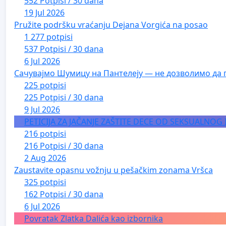
552 Potpisi / 30 dana
19 Jul 2026
Pružite podršku vraćanju Dejana Vorgića na posao
1 277 potpisi
537 Potpisi / 30 dana
6 Jul 2026
Сачувајмо Шумицу на Пантелеју — не дозволимо да 
225 potpisi
225 Potpisi / 30 dana
9 Jul 2026
PETICIJA ZA JAČANJE ZAŠTITE DECE OD SEKSUALNOG
216 potpisi
216 Potpisi / 30 dana
2 Aug 2026
Zaustavite opasnu vožnju u pešačkim zonama Vršca
325 potpisi
162 Potpisi / 30 dana
6 Jul 2026
Povratak Zlatka Dalića kao izbornika