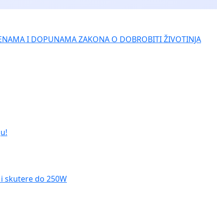
ENAMA I DOPUNAMA ZAKONA O DOBROBITI ŽIVOTINJA
u!
le i skutere do 250W