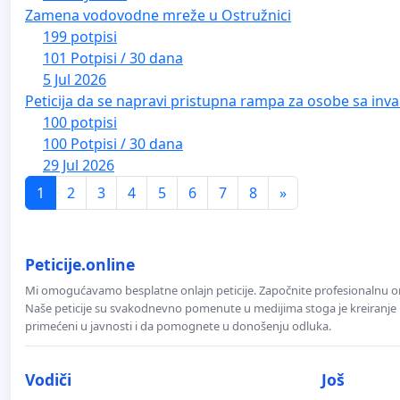
Zamena vodovodne mreže u Ostružnici
199 potpisi
101 Potpisi / 30 dana
5 Jul 2026
Peticija da se napravi pristupna rampa za osobe sa inval
100 potpisi
100 Potpisi / 30 dana
29 Jul 2026
1
2
3
4
5
6
7
8
»
Peticije.online
Mi omogućavamo besplatne onlajn peticije. Započnite profesionalnu onla
Naše peticije su svakodnevno pomenute u medijima stoga je kreiranje p
primećeni u javnosti i da pomognete u donošenju odluka.
Vodiči
Još