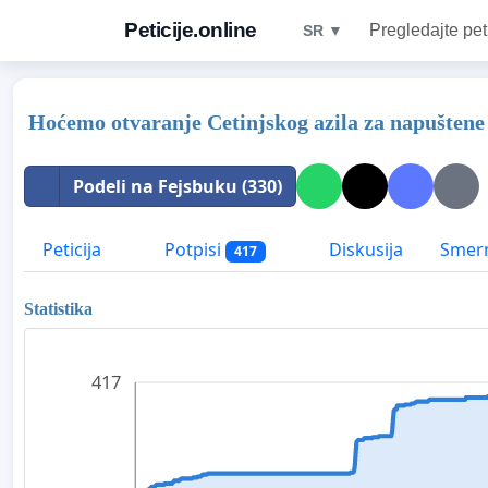
Peticije.online
Pregledajte pet
SR ▼
Hoćemo otvaranje Cetinjskog azila za napuštene 
Podeli na Fejsbuku (330)
Peticija
Potpisi
Diskusija
Smern
417
Statistika
417