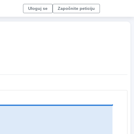
Uloguj se
Započnite peticiju