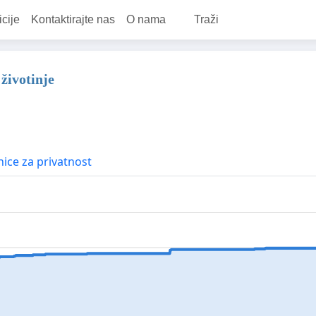
icije
Kontaktirajte nas
O nama
Traži
životinje
ice za privatnost