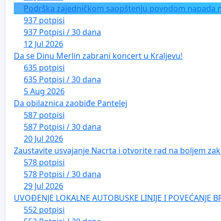
Podrška zajedničkom saopštenju povodom napada na 
937 potpisi
937 Potpisi / 30 dana
12 Jul 2026
Da se Dinu Merlin zabrani koncert u Kraljevu!
635 potpisi
635 Potpisi / 30 dana
5 Aug 2026
Da obilaznica zaobiđe Pantelej
587 potpisi
587 Potpisi / 30 dana
20 Jul 2026
Zaustavite usvajanje Nacrta i otvorite rad na boljem zak
578 potpisi
578 Potpisi / 30 dana
29 Jul 2026
UVOĐENJE LOKALNE AUTOBUSKE LINIJE I POVEĆANJE B
552 potpisi