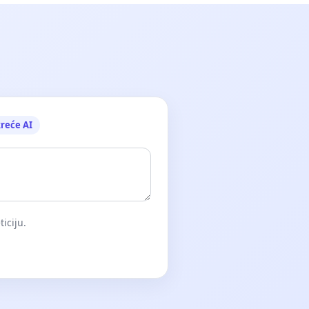
reće AI
iciju.