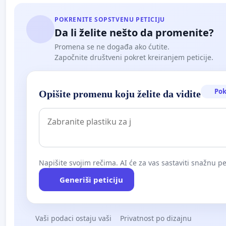
POKRENITE SOPSTVENU PETICIJU
Da li želite nešto da promenite?
Promena se ne događa ako ćutite.
Započnite društveni pokret kreiranjem peticije.
Pok
Opišite promenu koju želite da vidite
Napišite svojim rečima. AI će za vas sastaviti snažnu pet
Generiši peticiju
Vaši podaci ostaju vaši
Privatnost po dizajnu