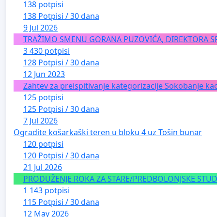
138 potpisi
138 Potpisi / 30 dana
9 Jul 2026
TRAŽIMO SMENU GORANA PUZOVIĆA, DIREKTORA S
3 430 potpisi
128 Potpisi / 30 dana
12 Jun 2023
Zahtev za preispitivanje kategorizacije Sokobanje kao
125 potpisi
125 Potpisi / 30 dana
7 Jul 2026
Ogradite košarkaški teren u bloku 4 uz Tošin bunar
120 potpisi
120 Potpisi / 30 dana
21 Jul 2026
PRODUŽENJE ROKA ZA STARE/PREDBOLONJSKE STUDE
1 143 potpisi
115 Potpisi / 30 dana
12 May 2026