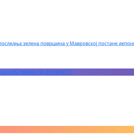
последња зелена површина у Мавровској постане депон
 ISKORIŠĆAVANJA NA INTERNETU