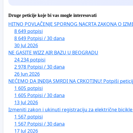
Druge peticije koje bi vas mogle interesovati
HITNO POVLAČENJE SPORNOG NACRTA ZAKONA O IZM
8 649 potpisi
8 649 Potpisi / 30 dana
30 Jul 2026
NE GASITE WIZZ AIR BAZU U BEOGRADU
24 234 potpisi
2 978 Potpisi / 30 dana
26 Jun 2026
NEĆEMO DA INĐIJA SMRDI NA CRKOTINU! Potpiši peticij
1 605 potpisi
1 605 Potpisi / 30 dana
13 Jul 2026
Izmeniti zakon i ukinuti registraciju za električne bicik
1 567 potpisi
1 567 Potpisi / 30 dana
17 Jul 2026