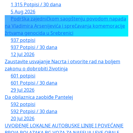
1 315 Potpisi / 30 dana
5 Aug 2026
Podrška zajedničkom saopštenju povodom napada
na Vladimira Arsenijevića i sprečavanja komemoracije
žrtvama genocida u Srebrenici
937 potpisi
937 Potpisi / 30 dana
12 Jul 2026
Zaustavite usvajanje Nacrta i otvorite rad na boljem
zakonu o dobrobiti životinja
601 potpisi
601 Potpisi / 30 dana
29 Jul 2026
Da obilaznica zaobiđe Pantelej
592 potpisi
592 Potpisi / 30 dana
20 Jul 2026
UVOĐENJE LOKALNE AUTOBUSKE LINIJE I POVEĆANJE
BROJA POLAZAKA BG VOZA ZA NASELJA LEVE OBALE