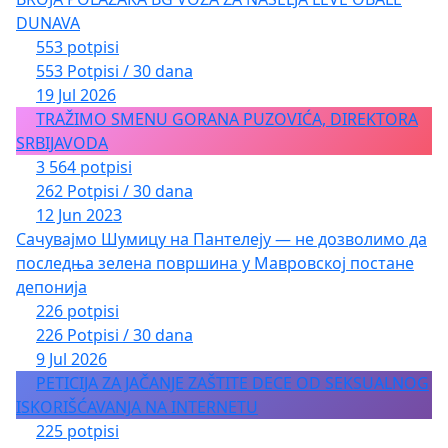
DUNAVA
553 potpisi
553 Potpisi / 30 dana
19 Jul 2026
TRAŽIMO SMENU GORANA PUZOVIĆA, DIREKTORA
SRBIJAVODA
3 564 potpisi
262 Potpisi / 30 dana
12 Jun 2023
Сачувајмо Шумицу на Пантелеју — не дозволимо да
последња зелена површина у Мавровској постане
депонија
226 potpisi
226 Potpisi / 30 dana
9 Jul 2026
PETICIJA ZA JAČANJE ZAŠTITE DECE OD SEKSUALNOG
ISKORIŠĆAVANJA NA INTERNETU
225 potpisi