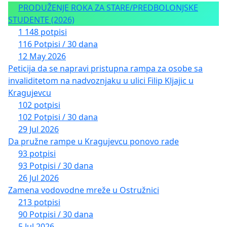
PRODUŽENJE ROKA ZA STARE/PREDBOLONJSKE
STUDENTE (2026)
1 148 potpisi
116 Potpisi / 30 dana
12 May 2026
Peticija da se napravi pristupna rampa za osobe sa
invaliditetom na nadvoznjaku u ulici Filip Kljajic u
Kragujevcu
102 potpisi
102 Potpisi / 30 dana
29 Jul 2026
Da pružne rampe u Kragujevcu ponovo rade
93 potpisi
93 Potpisi / 30 dana
26 Jul 2026
Zamena vodovodne mreže u Ostružnici
213 potpisi
90 Potpisi / 30 dana
5 Jul 2026