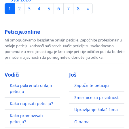
1
2
3
4
5
6
7
8
»
Peticije.online
Mi omogućavamo besplatne onlajn peticije. Započnite profesionalnu
onlajn peticiju koristeći naš servis. Naše peticije su svakodnevno
pomenute u medijima stoga je kreiranje peticije odličan put da budete
primećeni u javnosti i da pomognete u donošenju odluka.
Vodiči
Još
Kako pokrenuti onlajn
Započnite peticiju
peticiju
Smernice za privatnost
Kako napisati peticiju?
Upravljanje kolačićima
Kako promovisati
peticiju?
O nama