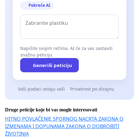
Pokreće AI
Napišite svojim rečima. AI će za vas sastaviti
snažnu peticiju.
Generiši peticiju
Vaši podaci ostaju vaši
Privatnost po dizajnu
Druge peticije koje bi vas mogle interesovati
HITNO POVLAČENJE SPORNOG NACRTA ZAKONA O
IZMENAMA I DOPUNAMA ZAKONA O DOBROBITI
ŽIVOTINJA