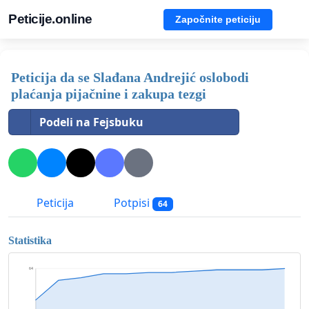
Peticije.online
Započnite peticiju
Peticija da se Slađana Andrejić oslobodi
plaćanja pijačnine i zakupa tezgi
Podeli na Fejsbuku
Peticija
Potpisi
64
Statistika
64