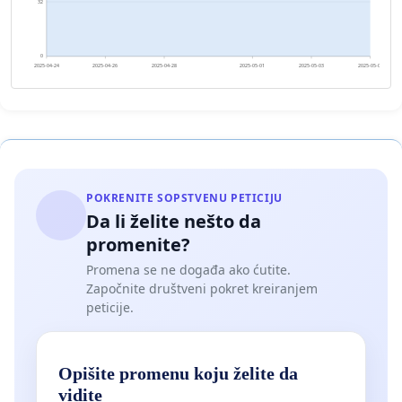
32
0
2025-04-24
2025-04-26
2025-04-28
2025-05-01
2025-05-03
2025-05-05
POKRENITE SOPSTVENU PETICIJU
Da li želite nešto da
promenite?
Promena se ne događa ako ćutite.
Započnite društveni pokret kreiranjem
peticije.
Opišite promenu koju želite da
vidite