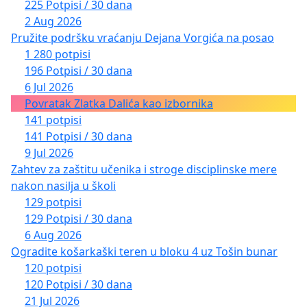
225 Potpisi / 30 dana
2 Aug 2026
Pružite podršku vraćanju Dejana Vorgića na posao
1 280 potpisi
196 Potpisi / 30 dana
6 Jul 2026
Povratak Zlatka Dalića kao izbornika
141 potpisi
141 Potpisi / 30 dana
9 Jul 2026
Zahtev za zaštitu učenika i stroge disciplinske mere
nakon nasilja u školi
129 potpisi
129 Potpisi / 30 dana
6 Aug 2026
Ogradite košarkaški teren u bloku 4 uz Tošin bunar
120 potpisi
120 Potpisi / 30 dana
21 Jul 2026